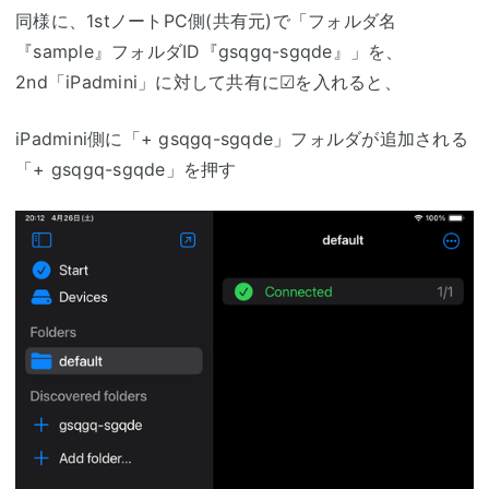
同様に、1stノートPC側(共有元)で「フォルダ名
『sample』フォルダID『gsqgq-sgqde』」を、
2nd「iPadmini」に対して共有に☑を入れると、
iPadmini側に「+ gsqgq-sgqde」フォルダが追加される
「+ gsqgq-sgqde」を押す